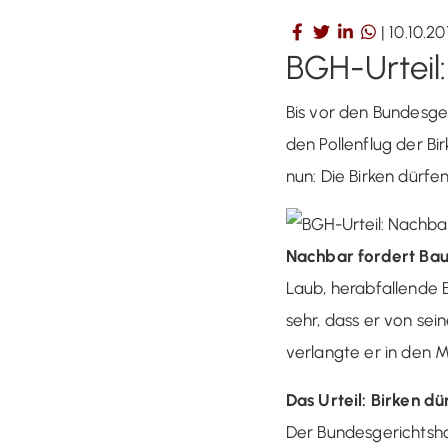
|
10.10.20
BGH-Urteil
Bis vor den Bundesge
den Pollenflug der B
nun: Die Birken dürfen
Nachbar fordert Ba
Laub, herabfallende 
sehr, dass er von sei
verlangte er in den 
Das Urteil: Birken d
Der Bundesgerichtsho