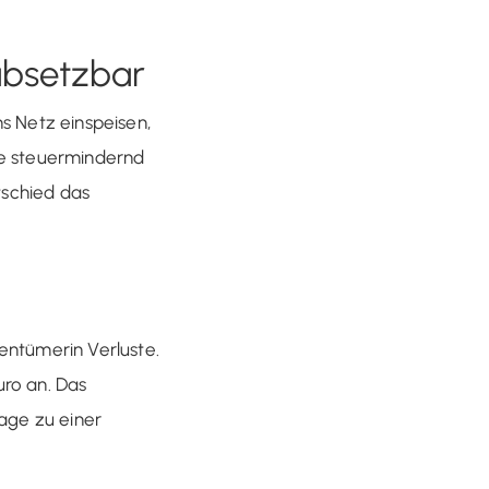
 absetzbar
s Netz einspeisen,
te steuermindernd
tschied das
entümerin Verluste.
uro an. Das
lage zu einer