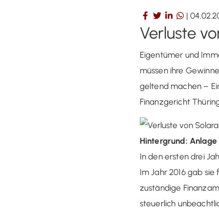
|
04.02.2
Verluste vo
Eigentümer und Immob
müssen ihre Gewinne 
geltend machen – Ein 
Finanzgericht Thürin
Hintergrund: Anlage
In den ersten drei J
Im Jahr 2016 gab sie 
zuständige Finanzamt 
steuerlich unbeachtli