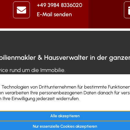
+49 3984 8336020
E-Mail senden
ilienmakler & Hausverwalter in der ganz
vice rund um die Immobilie.
ie verkaufen
Suchauftrag
Unter
ie vermietung
Mietverwaltung
Kunde
erung
WEG-Verwaltung
Aktuel
ittlung
Immobilien-Ratgeber
Kontak