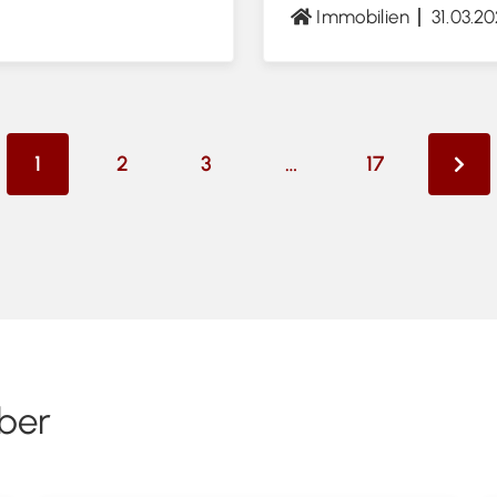
Immobilien
31.03.2
1
2
3
…
17
ber